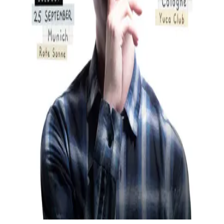
Modus Berlin, Ritterstraße 24-27, 10969 Berlin, Deutschland
Veranstalter
Die Krasser Stoff Merchandising GmbH ist lediglich der Vermittler
der Tickets zur o.g. Veranstaltung und nicht der Veranstalter.
Die Ausstellung der Tickets und Durchführung der Veranstaltung
erfolgt durch den Veranstalter. Örtlicher Veranstalter: Landstreicher
Konzerte GmbH, Wiener Straße 10, 10999 Berlin
English
Meine Bestellung
Bestellung widerrufen
Kontakt
Hilfe
Datenschutz
AGB
Barrierefreiheit
Impressum
mit ♥ von
krasserstoff.com
Wo kann ich meine Onlinetickets herunterladen?
Was kostet der
Versand?
Wie lange ist die Lieferzeit?
Wie kann ich bezahlen?
Was ist der re:sale?
Impressum
mit ♥ von
krasserstoff.com